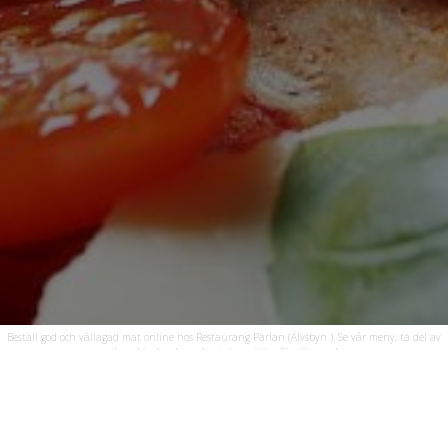
Beställ god och vällagad mat online hos Restaurang Pärlan (Älvsbyn ). Se vår meny, ta del av
unika erbjudanden och njut av rätter för alla smaker.
Öppettider